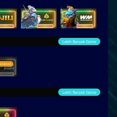
Lebih Banyak Game
tenance
Lebih Banyak Game