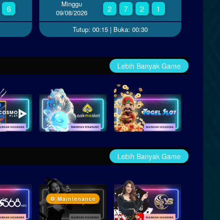
Minggu
6
2
7
2
1
09/08/2026
Tutup: 00:15 | Buka: 00:30
Lebih Banyak Game
Lebih Banyak Game
⚙ Maintenance