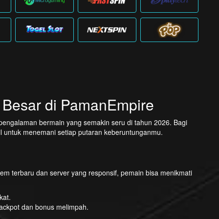
Besar di PamanEmpire
pengalaman bermain yang semakin seru di tahun 2026. Bagi
bil untuk menemani setiap putaran keberuntunganmu.
 terbaru dan server yang responsif, pemain bisa menikmati
kat.
jackpot dan bonus melimpah.