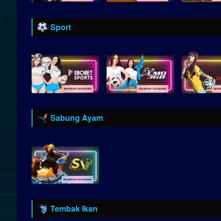
Sport
Sabung Ayam
Tembak Ikan