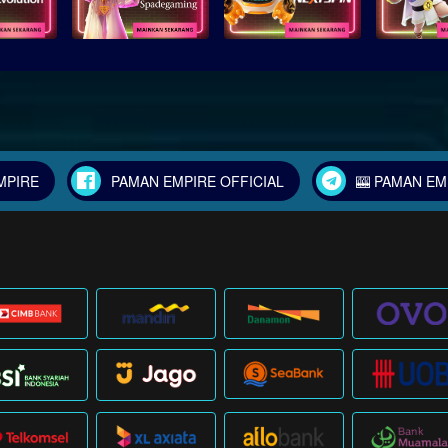
MPIRE
PAMAN EMPIRE OFFICIAL
🎰 PAMAN EM