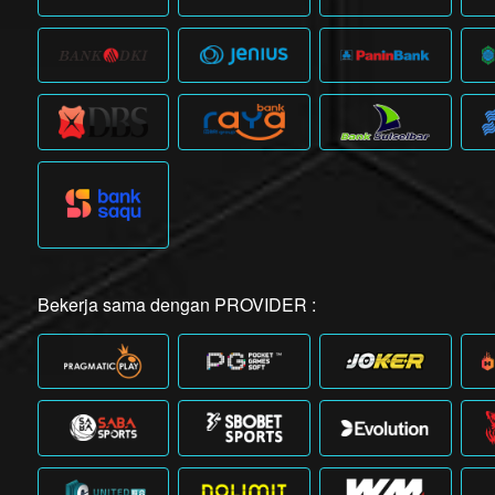
Bekerja sama dengan PROVIDER :