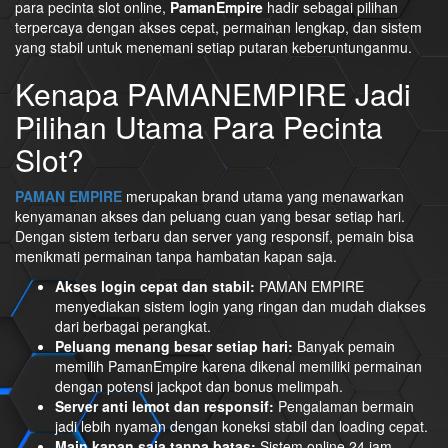
para pecinta slot online,
PamanEmpire
hadir sebagai pilihan
terpercaya dengan akses cepat, permainan lengkap, dan sistem
yang stabil untuk menemani setiap putaran keberuntunganmu.
Kenapa PAMANEMPIRE Jadi
Pilihan Utama Para Pecinta
Slot?
PAMAN EMPIRE
merupakan brand utama yang menawarkan
kenyamanan akses dan peluang cuan yang besar setiap hari.
Dengan sistem terbaru dan server yang responsif, pemain bisa
menikmati permainan tanpa hambatan kapan saja.
Akses login cepat dan stabil:
PAMAN EMPIRE
menyediakan sistem login yang ringan dan mudah diakses
dari berbagai perangkat.
Peluang menang besar setiap hari:
Banyak pemain
memilih PamanEmpire karena dikenal memiliki permainan
dengan potensi jackpot dan bonus melimpah.
Server anti lemot dan responsif:
Pengalaman bermain
jadi lebih nyaman dengan koneksi stabil dan loading cepat.
Main kapan saja tanpa batas:
Sistem online 24 jam