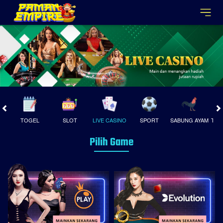
TOGEL
SLOT
LIVE CASINO
SPORT
SABUNG AYAM
TEM
Pilih Game