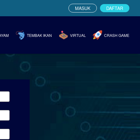
MASUK
DAFTAR
AYAM
TEMBAK IKAN
VIRTUAL
CRASH GAME