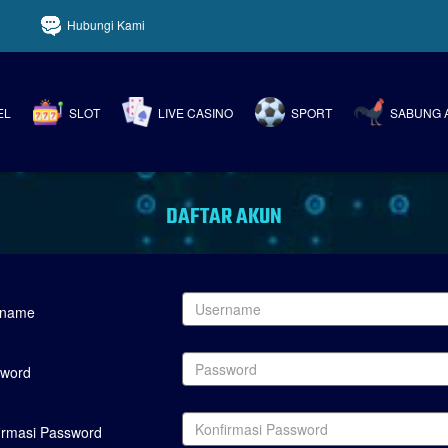
i
Hubungi Kami
EL
SLOT
LIVE CASINO
SPORT
SABUNG 
DAFTAR AKUN
rname
word
irmasi Password