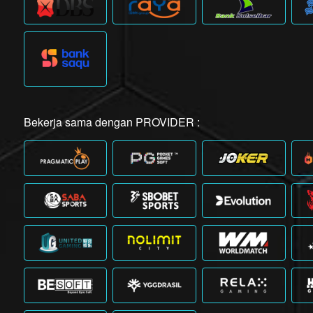
Bekerja sama dengan PROVIDER :