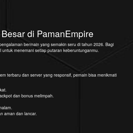
Besar di PamanEmpire
pengalaman bermain yang semakin seru di tahun 2026. Bagi
bil untuk menemani setiap putaran keberuntunganmu.
 terbaru dan server yang responsif, pemain bisa menikmati
kat.
jackpot dan bonus melimpah.
malam.
an aman dan lancar.